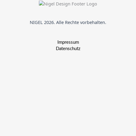
NIGEL 2026. Alle Rechte vorbehalten.
Impressum
Datenschutz
We use cookies on our website to give you the most relevant
experience by remembering your preferences and repeat visits.
By clicking “Accept”, you consent to the use of ALL the cookies.
Cookie settings
ACCEPT
Schließen
Privacy Overview
This website uses cookies to improve your experience while you